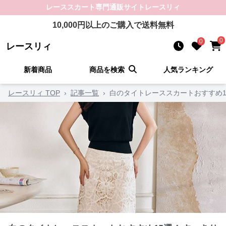
レーススカート
専門通販サイト
レースリィ
10,000
円以上のご購入で送料無料
0
0
レースリィ
新着商品
商品を検索
人気ランキング
レースリィ TOP
›
記事一覧
›
白のタイトレーススカートおすすめ