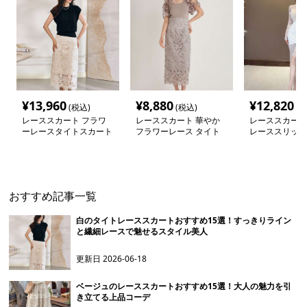
¥
13,960
¥
8,880
¥
12,820
(税込)
(税込)
(税
レーススカート フラワ
レーススカート 華やか
レーススカート
ーレースタイトスカート
フラワーレース タイト
レーススリット
ミモレ丈
スカート
カート
おすすめ記事一覧
白のタイトレーススカートおすすめ15選！すっきりライン
と繊細レースで魅せるスタイル美人
更新日
2026-06-18
ベージュのレーススカートおすすめ15選！大人の魅力を引
き立てる上品コーデ