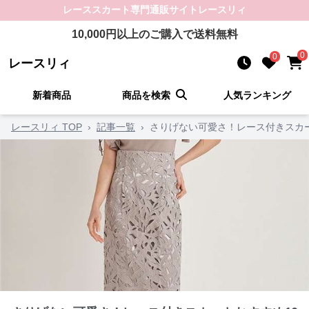
レーススカート
専門通販サイト
レースリィ
10,000
円以上のご購入で送料無料
0
0
レースリィ
新着商品
商品を検索
人気ランキング
レースリィ TOP
›
記事一覧
›
さりげない可愛さ！レース付きスカー