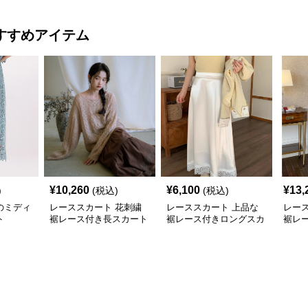
すすめアイテム
¥
10,260
¥
6,100
¥
13,
)
(税込)
(税込)
のミディ
レーススカート 花刺繍
レーススカート 上品な
レー
ト
裾レース付き長スカート
裾レース付きロングスカ
裾レ
ート
レス