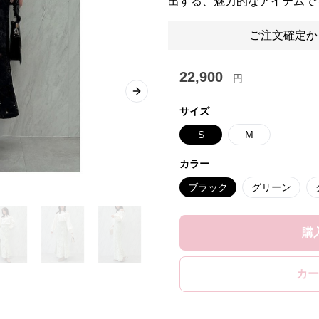
出する、魅力的なアイテムで
ご注文確定か
22,900
円
Next slide
サイズ
S
M
カラー
ブラック
グリーン
購
カー