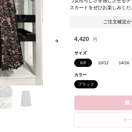
つ女性らしさを感じさせるデ
スカートをぜひお楽しみくだ
ご注文確定か
4,420
円
Next slide
サイズ
6/8
10/12
14/16
カラー
ブラック
購
カー