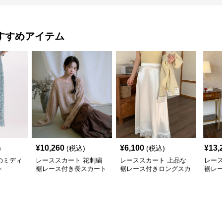
すすめアイテム
¥
10,260
¥
6,100
¥
13,
)
(税込)
(税込)
のミディ
レーススカート 花刺繍
レーススカート 上品な
レー
ト
裾レース付き長スカート
裾レース付きロングスカ
裾レ
ート
レス