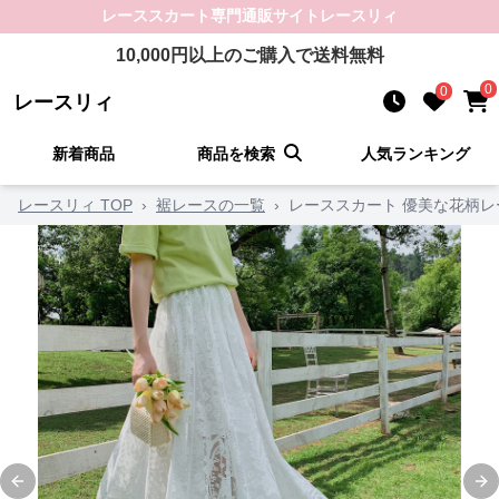
レーススカート
専門通販サイト
レースリィ
10,000
円以上のご購入で送料無料
0
0
レースリィ
新着商品
商品を検索
人気ランキング
レースリィ TOP
›
裾レースの一覧
›
レーススカート 優美な花柄
Previous slide
Ne