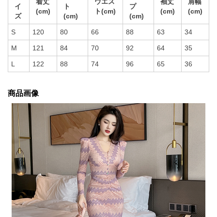
着丈
ウエス
袖丈
肩幅
イ
ト
プ
(cm)
ト(cm)
(cm)
(cm)
ズ
(cm)
(cm)
S
120
80
66
88
63
34
M
121
84
70
92
64
35
L
122
88
74
96
65
36
商品画像