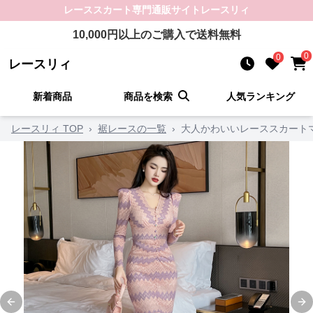
レーススカート
専門通販サイト
レースリィ
10,000
円以上のご購入で送料無料
0
0
レースリィ
新着商品
商品を検索
人気ランキング
レースリィ TOP
›
裾レースの一覧
›
大人かわいいレーススカート
Previous slide
Ne