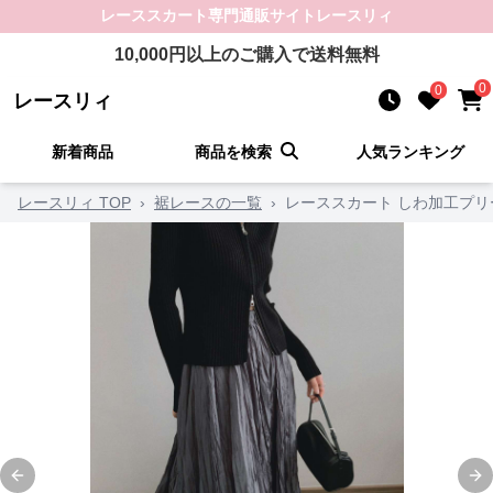
レーススカート
専門通販サイト
レースリィ
10,000
円以上のご購入で送料無料
0
0
レースリィ
新着商品
商品を検索
人気ランキング
レースリィ TOP
›
裾レースの一覧
›
レーススカート しわ加工プ
Previous slide
Ne