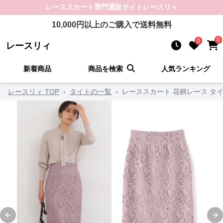
レーススカート
専門通販サイト
レースリィ
10,000
円以上のご購入で送料無料
0
0
レースリィ
新着商品
商品を検索
人気ランキング
レースリィ TOP
›
タイトの一覧
›
レーススカート 花柄レース タ
Previous slide
Ne