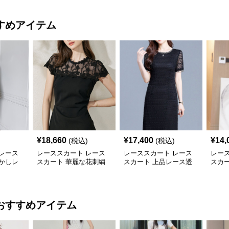
すめアイテム
¥
18,660
¥
17,400
¥
14,
(税込)
(税込)
レース
レーススカート レース
レーススカート レース
レー
かしレ
スカート 華麗な花刺繍
スカート 上品レース透
スカ
ート
レース切替タイトワンピ
かし模様タイトワンピー
切替
ース
ス
おすすめアイテム