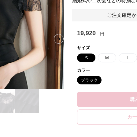
結婚式や二次会などの特別な
ご注文確定か
19,920
円
Next slide
サイズ
S
M
L
カラー
ブラック
購
カー