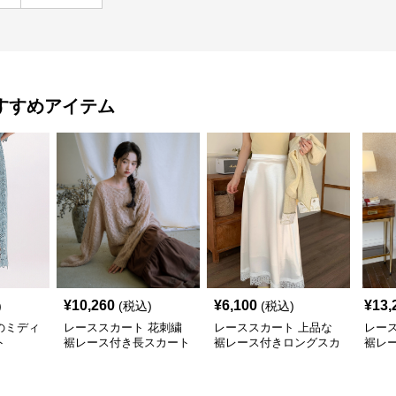
すすめアイテム
¥
10,260
¥
6,100
¥
13,
)
(税込)
(税込)
のミディ
レーススカート 花刺繍
レーススカート 上品な
レー
ト
裾レース付き長スカート
裾レース付きロングスカ
裾レ
ート
レス