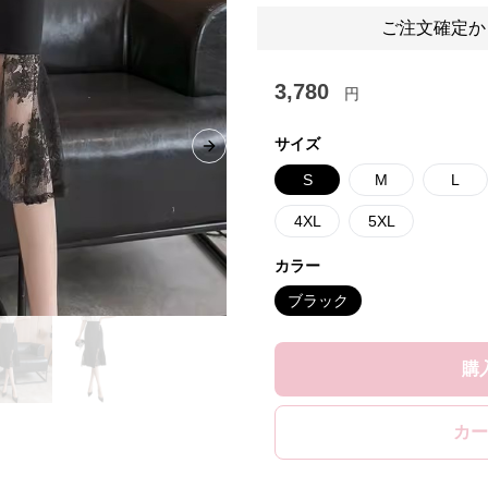
ご注文確定か
3,780
円
サイズ
Next slide
S
M
L
4XL
5XL
カラー
ブラック
購
カー