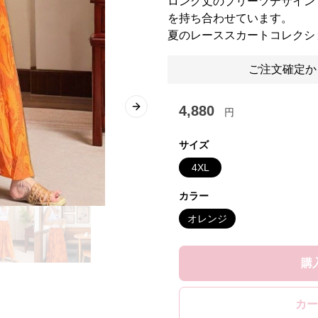
ロング丈のプリーツデザイン
を持ち合わせています。
夏のレーススカートコレクシ
ご注文確定か
4,880
円
Next slide
サイズ
4XL
カラー
オレンジ
購
カー