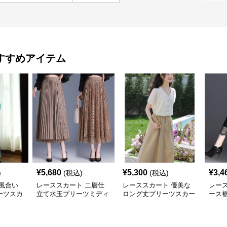
すすめアイテム
¥
5,680
¥
5,300
¥
3,4
)
(税込)
(税込)
風合い
レーススカート 二層仕
レーススカート 優美な
レー
ーツスカ
立て水玉プリーツミディ
ロング丈プリーツスカー
ース
スカート
ト
ィス