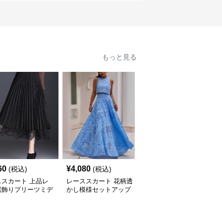
もっと見る
60
¥
4,080
¥
9,920
(税込)
(税込)
(税込)
ススカート 上品レ
レーススカート 花柄透
レーススカート 優美な
裾飾りプリーツミデ
かし模様セットアップ
プリーツミディスカート
カート