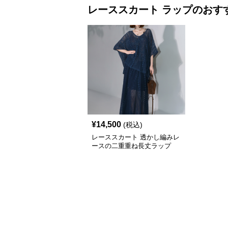
レーススカート
ラップ
のおす
¥
14,500
(税込)
レーススカート 透かし編みレ
ースの二重重ね長丈ラップ