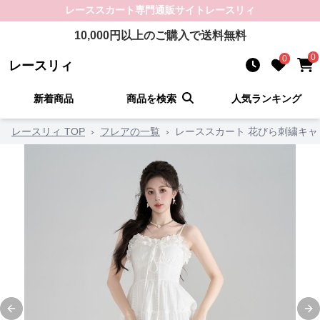
レーススカート
専門通販サイト
レースリィ
10,000
円以上のご購入で送料無料
0
0
レースリィ
新着商品
商品を検索
人気ランキング
レースリィ TOP
›
フレアの一覧
›
レーススカート 花びら刺繍キ
Previous slide
Ne