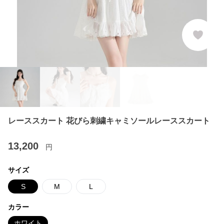
レーススカート 花びら刺繍キャミソールレーススカート
13,200
円
サイズ
S
M
L
カラー
ホワイト